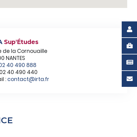
A
Sup'Études
e de la Cornouaille
0 NANTES
02 40 490 888
: 02 40 490 440
l :
contact@irta.fr
NCE