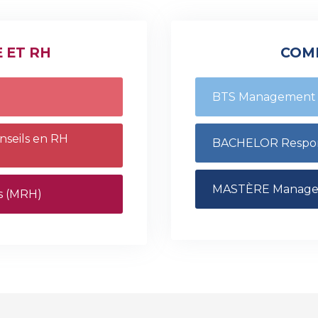
 ET RH
COM
BTS Management 
seils en RH
BACHELOR Respon
MASTÈRE Manager 
s (MRH)